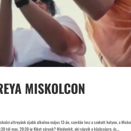
REYA MISKOLCON
olci ultreyánk újabb alkalma május 13-án, szerdán lesz a szokott helyen, a Misko
0-tól max. 20:30-ig Kiket várunk? Mindenkit, aki vágyik a közösségre, és...