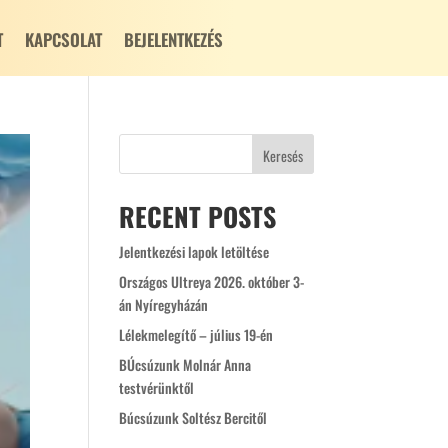
T
KAPCSOLAT
BEJELENTKEZÉS
Keresés
RECENT POSTS
Jelentkezési lapok letöltése
Országos Ultreya 2026. október 3-
án Nyíregyházán
Lélekmelegítő – július 19-én
BÚcsúzunk Molnár Anna
testvérünktől
Búcsúzunk Soltész Bercitől