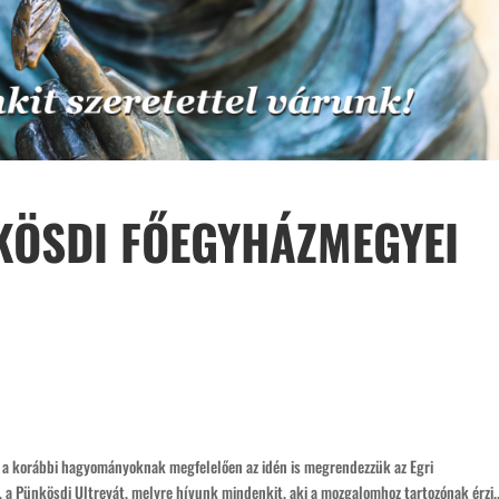
KÖSDI FŐEGYHÁZMEGYEI
gy a korábbi hagyományoknak megfelelően az idén is megrendezzük az Egri
 a Pünkösdi Ultreyát, melyre hívunk mindenkit, aki a mozgalomhoz tartozónak érzi..