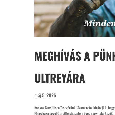
MEGHÍVÁS A PÜN
ULTREYÁRA
máj 5, 2026
Kedves Cursillista Testvérünk! Szeretettel hirdetjük, ho
Főegyházmegyei Cursillo Mozgalom éves nagy találkozóját,