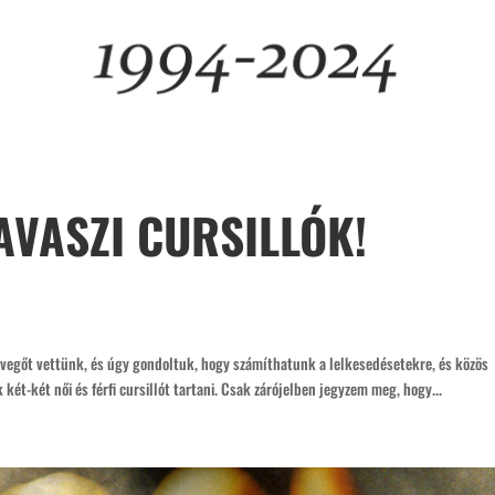
VASZI CURSILLÓK!
levegőt vettünk, és úgy gondoltuk, hogy számíthatunk a lelkesedésetekre, és közös
t-két női és férfi cursillót tartani. Csak zárójelben jegyzem meg, hogy...