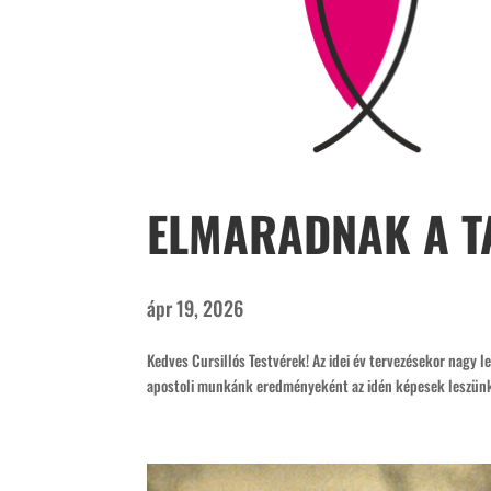
ELMARADNAK A TA
ápr 19, 2026
Kedves Cursillós Testvérek! Az idei év tervezésekor nagy 
apostoli munkánk eredményeként az idén képesek leszünk ké