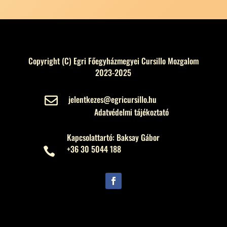
Copyright (C) Egri Főegyházmegyei Cursillo Mozgalom
2023-2025
jelentkezes@egricursillo.hu

Adatvédelmi tájékoztató
Kapcsolattartó: Baksay Gábor
+36 30 5044 188
