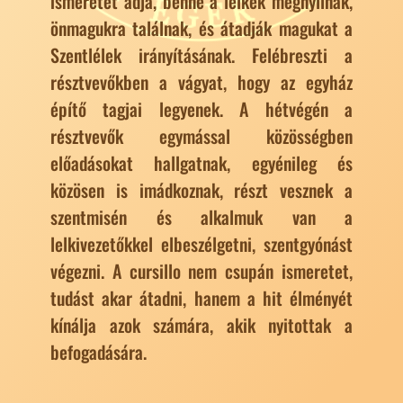
ismeretét adja, benne a lelkek megnyílnak,
önmagukra találnak, és átadják magukat a
Szentlélek irányításának. Felébreszti a
résztvevőkben a vágyat, hogy az egyház
építő tagjai legyenek. A hétvégén a
résztvevők egymással közösségben
előadásokat hallgatnak, egyénileg és
közösen is imádkoznak, részt vesznek a
szentmisén és alkalmuk van a
lelkivezetőkkel elbeszélgetni, szentgyónást
végezni. A cursillo nem csupán ismeretet,
tudást akar átadni, hanem a hit élményét
kínálja azok számára, akik nyitottak a
befogadására.