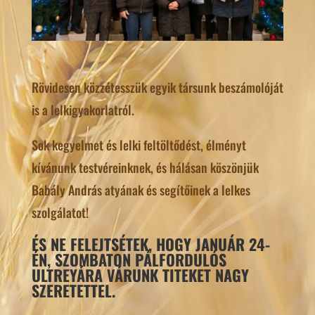
Rövidesen közzétesszük egyik társunk beszámolóját
is a lelkigyakorlatról.
Sok kegyelmet és lelki feltöltődést, élményt
kívánunk testvéreinknek, és hálásan köszönjük
Babály András atyának és segítőinek a lelkes
szolgálatot!
ÉS NE FELEJTSÉTEK, HOGY JANUÁR 24-
ÉN, SZOMBATON PÁLFORDULÓS
ULTREYÁRA VÁRUNK TITEKET NAGY
SZERETETTEL.