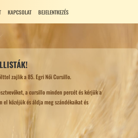
T
KAPCSOLAT
BEJELENTKEZÉS
LLISTÁK!
lttel zajlik a 85. Egri Női Cursillo.
észtvevőket, a cursillo minden percét és kérjük a
ön el közéjük és áldja meg szándékaikat és