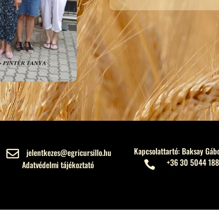
Kapcsolattartó: Baksay Gáb
jelentkezes@egricursillo.hu

+36 30 5044 188

Adatvédelmi tájékoztató