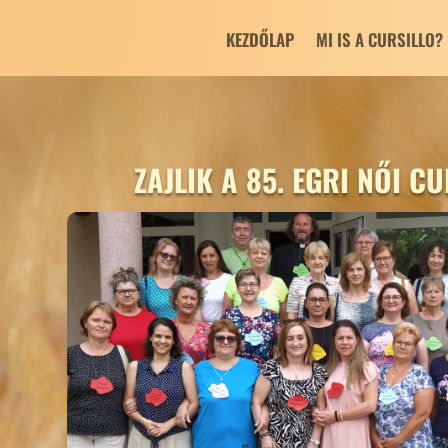
KEZDŐLAP
MI IS A CURSILLO?
ZAJLIK A 85. EGRI NŐI C