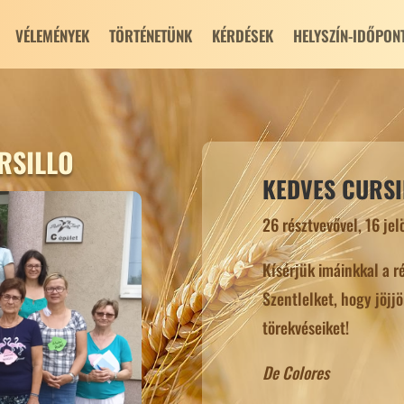
VÉLEMÉNYEK
TÖRTÉNETÜNK
KÉRDÉSEK
HELYSZÍN-IDŐPON
URSILLO
KEDVES CURSI
26 résztvevővel, 16 jelö
Kísérjük imáinkkal a r
Szentlelket, hogy jöjj
törekvéseiket!
De Colores