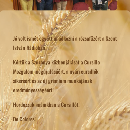
Jó volt ismét együtt imádkozni a rózsafűzért a Szent
István Rádióban.
Kértük a Szűzanya közbenjárását a Cursillo
Mozgalom megújulásáért, a nyári cursillók
sikeréért és az új grémium munkájának
eredményességéért!
Hordozzuk imáinkban a Cursillót!
De Colores!