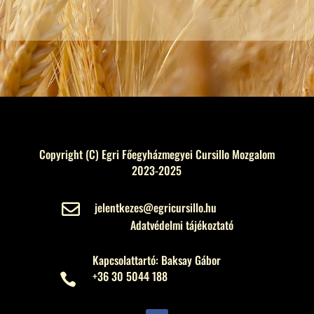
Copyright (C) Egri Főegyházmegyei Cursillo Mozgalom
2023-2025
jelentkezes@egricursillo.hu

Adatvédelmi tájékoztató
Kapcsolattartó: Baksay Gábor
+36 30 5044 188
