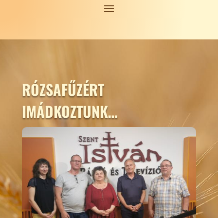
RÓZSAFŰZÉRT
IMÁDKOZTUNK…