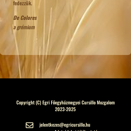
fedezzük.
De Colores
a grémium
Copyright (C) Egri Főegyházmegyei Cursillo Mozgalom
2023-2025
jelentkezes@egricursillo.hu
