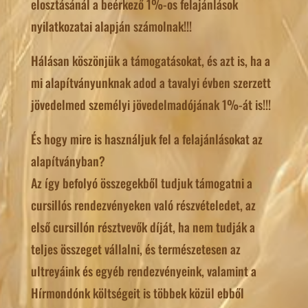
elosztásánál a beérkező 1%-os felajánlások
nyilatkozatai alapján számolnak!!!
Hálásan köszönjük a támogatásokat, és azt is, ha a
mi alapítványunknak adod a tavalyi évben szerzett
jövedelmed személyi jövedelmadójának 1%-át is!!!
És hogy mire is használjuk fel a felajánlásokat az
alapítványban?
Az így befolyó összegekből tudjuk támogatni a
cursillós rendezvényeken való részvételedet, az
első cursillón résztvevők díját, ha nem tudják a
teljes összeget vállalni, és természetesen az
ultreyáink és egyéb rendezvényeink, valamint a
Hírmondónk költségeit is többek közül ebből