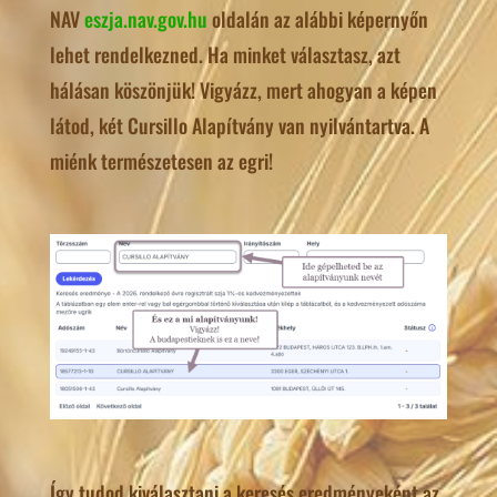
NAV
eszja.nav.gov.hu
oldalán az alábbi képernyőn
lehet rendelkezned. Ha minket választasz, azt
hálásan köszönjük! Vigyázz, mert ahogyan a képen
látod, két Cursillo Alapítvány van nyilvántartva. A
miénk természetesen az egri!
Így tudod kiválasztani a keresés eredményeként az