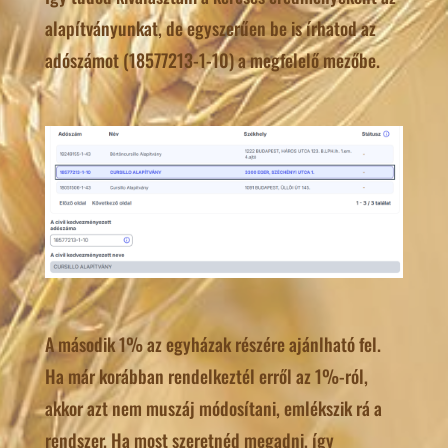
alapítványunkat, de egyszerűen be is írhatod az
adószámot (18577213-1-10) a megfelelő mezőbe.
A második 1% az egyházak részére ajánlható fel.
Ha már korábban rendelkeztél erről az 1%-ról,
akkor azt nem muszáj módosítani, emlékszik rá a
rendszer. Ha most szeretnéd megadni, így