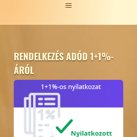
RENDELKEZÉS ADÓD 1+1%-
ÁRÓL