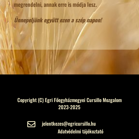
megrendelni, annak erre is módja lesz.
Ünnepeljünk együtt ezen a szép napon!
Copyright (C) Egri Főegyházmegyei Cursillo Mozgalom
2023-2025
jelentkezes@egricursillo.hu

Adatvédelmi tájékoztató