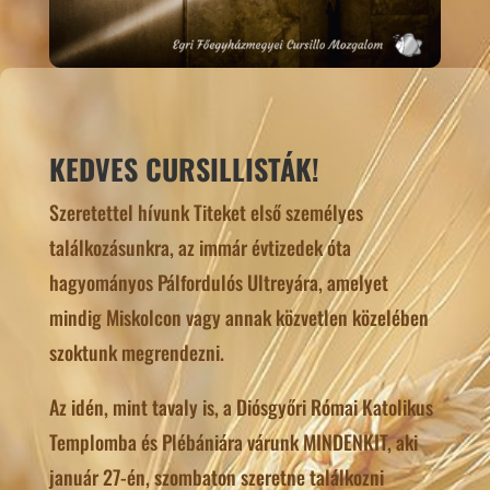
KEDVES CURSILLISTÁK!
Szeretettel hívunk Titeket első személyes
találkozásunkra, az immár évtizedek óta
hagyományos Pálfordulós Ultreyára, amelyet
mindig Miskolcon vagy annak közvetlen közelében
szoktunk megrendezni.
Az idén, mint tavaly is, a Diósgyőri Római Katolikus
Templomba és Plébániára várunk MINDENKIT, aki
január 27-én, szombaton szeretne találkozni