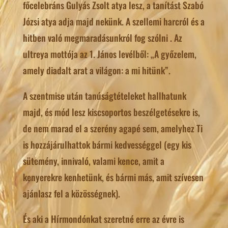
főcelebráns Gulyás Zsolt atya lesz, a tanítást Szabó
Józsi atya adja majd nekünk. A szellemi harcról és a
hitben való megmaradásunkról fog szólni . Az
ultreya mottója az 1. János levélből: „A győzelem,
amely diadalt arat a világon: a mi hitünk”.
A szentmise után tanúságtételeket hallhatunk
majd, és mód lesz kiscsoportos beszélgetésekre is,
de nem marad el a szerény agapé sem, amelyhez Ti
is hozzájárulhattok bármi kedvességgel (egy kis
sütemény, innivaló, valami kence, amit a
kenyerekre kenhetünk, és bármi más, amit szívesen
ajánlasz fel a közösségnek).
És aki a Hírmondónkat szeretné erre az évre is