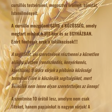
cursillós testvéreivel, megosztva örömeit, bánatát,
Istenélményeit.
A cursillo mozgalom SZÍVE a KÖZÖSSÉG, amely
megtart minket a HIT-ben és az EGYHÁZBAN.
Ezért fontosak ezek a találkozások!!!
A segítőket, aki szeretnének résztvenni a közvetlen
előkészületben (rendezkedés, kenyérkenés,
kávéfőzés), 9 órára várjuk a plébánia közösségi
termébe! Előre is köszönjük segítségüket, mert
nélkülük nem lenne olyan szeretetteljes az ünnep!
A szentmise 10 órától lesz, amelyre nem csak
Titeket, hanem papjainkat is nagyon várjuk! A