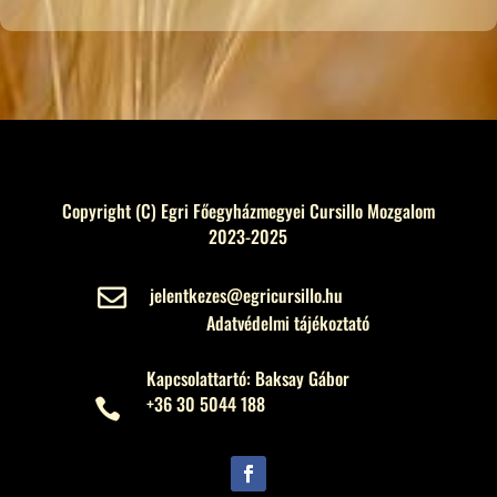
Copyright (C) Egri Főegyházmegyei Cursillo Mozgalom
2023-2025
jelentkezes@egricursillo.hu

Adatvédelmi tájékoztató
Kapcsolattartó: Baksay Gábor
+36 30 5044 188
