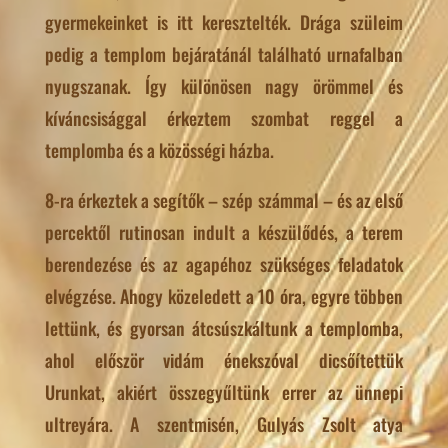
gyermekeinket is itt keresztelték. Drága szüleim
pedig a templom bejáratánál található urnafalban
nyugszanak. Így különösen nagy örömmel és
kíváncsisággal érkeztem szombat reggel a
templomba és a közösségi házba.
8-ra érkeztek a segítők – szép számmal – és az első
percektől rutinosan indult a készülődés, a terem
berendezése és az agapéhoz szükséges feladatok
elvégzése. Ahogy közeledett a 10 óra, egyre többen
lettünk, és gyorsan átcsúszkáltunk a templomba,
ahol először vidám énekszóval dicsőítettük
Urunkat, akiért összegyűltünk errer az ünnepi
ultreyára. A szentmisén, Gulyás Zsolt atya