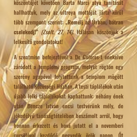
köszöntőjét követően Barta Marci atya tanítását
hallhattuk, mely az ultreya mottóját járta körül
több szempont szerint:
„Remélj az Úrban, bátran
cselekedj!”
(Zsolt. 27, 14)
. Hálásan köszönjük a
lelkesítő gondolatokat!
A szentmise befejeztével a De Colores-t énekelve
záródott a templomi program, melyet rögtön egy
szerény agapéval folytattunk a templom mögött
található Közösségi Házban. A testi táplálékok után
újabb lelki táplálékokat kaphattunk: néhány ének
után Bencze István encsi testvérünk mély, de
jókedélyű tanúságtételében beszámolt arról, hogy
honnan érkezett és hová jutott el a novemberi
cursillóval kezdődő negyedik örök napon. Őt