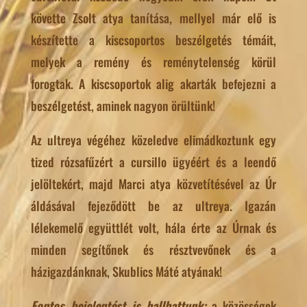
követte Zsolt atya tanítása, mellyel már elő is
készítette a kiscsoportos beszélgetés témáit,
melyek a remény és reménytelenség körül
forogtak. A kiscsoportok alig akarták befejezni a
beszélgetést, aminek nagyon örültünk!
Az ultreya végéhez közeledve elimádkoztunk egy
tized rózsafűzért a cursillo ügyéért és a leendő
jelöltekért, majd Marci atya közvetítésével az Úr
áldásával fejeződött be az ultreya. Igazán
lélekemelő együttlét volt, hála érte az Úrnak és
minden segítőnek és résztvevőnek és a
házigazdánknak, Skublics Máté atyának!
Fontos bejelentést is hallhattunk:
a közösségek