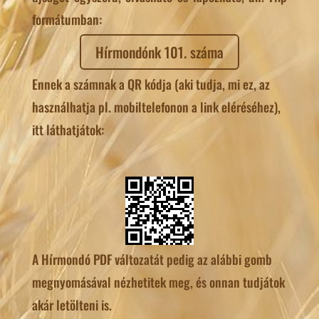
formátumban:
Hírmondónk 101. száma
Ennek a számnak a QR kódja (aki tudja, mi ez, az
használhatja pl. mobiltelefonon a link eléréséhez),
itt láthatjátok:
A Hírmondó PDF változatát pedig az alábbi gomb
megnyomásával nézhetitek meg, és onnan tudjátok
akár letölteni is.