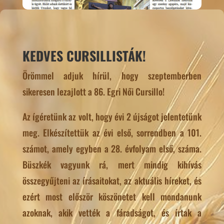
KEDVES CURSILLISTÁK!
Örömmel adjuk hírül, hogy szeptemberben
sikeresen lezajlott a 86. Egri Női Cursillo!
Az ígéretünk az volt, hogy évi 2 újságot jelentetünk
meg. Elkészítettük az évi első, sorrendben a 101.
számot, amely egyben a 28. évfolyam első, száma.
Büszkék vagyunk rá, mert mindig kihívás
összegyűjteni az írásaitokat, az aktuális híreket, és
ezért most először köszönetet kell mondanunk
azoknak, akik vették a fáradságot, és írtak a