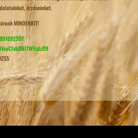
olatainkat, érzéseinket.
 várunk MINDENKIT!
680169255?
VseCtxbDBJTW5tdz09
 9255