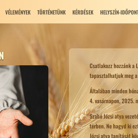
VÉLEMÉNYEK
TÖRTÉNETÜNK
KÉRDÉSEK
HELYSZÍN-IDŐPON
N
Csatlakozz hozzánk a 
tapasztalhatjuk meg a 
Általában minden hónap
4. vasárnapon, 2025. m
Szabó Józsi atya vezeté
térben. Ne hagyd ki ez
Józsi atya tanítását k