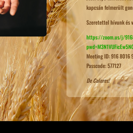
kapcsán felmerült gond
Szeretettel hívunk és
https://zoom.us/j/91
pwd=M3N1VUFicEw5N0
Meeting ID: 916 8016
Passcode: 577127
De Colores!