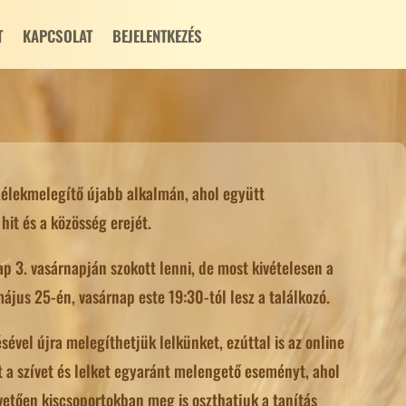
T
KAPCSOLAT
BEJELENTKEZÉS
Lélekmelegítő újabb alkalmán, ahol együtt
hit és a közösség erejét.
 3. vasárnapján szokott lenni, de most kivételesen a
ájus 25-én, vasárnap este 19:30-tól lesz a találkozó.
sével újra melegíthetjük lelkünket, ezúttal is az online
t a szívet és lelket egyaránt melengető eseményt, ahol
övetően kiscsoportokban meg is oszthatjuk a tanítás