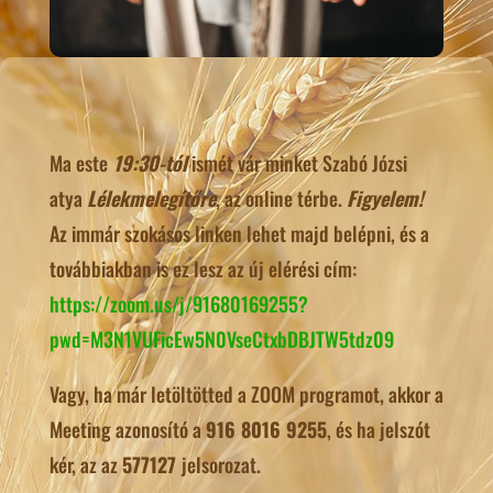
Ma este
19:30-tól
ismét vár minket Szabó Józsi
atya
Lélekmelegítőre
, az online térbe.
Figyelem!
Az immár szokásos
linken lehet majd belépni, és a
továbbiakban is ez lesz az új elérési cím:
https://zoom.us/j/91680169255?
pwd=M3N1VUFicEw5N0VseCtxbDBJTW5tdz09
Vagy, ha már letöltötted a ZOOM programot, akkor a
Meeting azonosító a
916 8016 9255
, és ha jelszót
kér, az az
577127
jelsorozat.