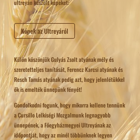
ultreyán készült képeket:
Képek az Ultreyáról
Külön köszönjük Gulyás Zsolt atyának mély és
szeretetteljes tanítását, Ferencz Karcsi atyának és
Resch Tamás atyának pedig azt, hogy jelenlétükkel
ők is emelték ünnepünk fényét!
Gondolkodni fogunk, hogy mikorra kellene tennünk
a Cursillo Lelkiségi Mozgalmunk legnagyobb
ünnepének, a Főegyházmegyei Ultreyának az
időpontját, hogy az minél többünknek legyen