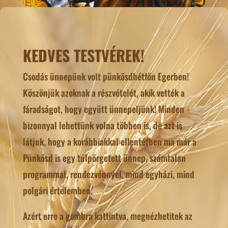
KEDVES TESTVÉREK!
Csodás ünnepünk volt pünkösdhétfőn Egerben!
Köszönjük azoknak a részvételét, akik vették a
fáradságot, hogy együtt ünnepeljünk! Minden
bizonnyal lehettünk volna többen is, de azt is
látjuk, hogy a korábbiakkal ellentétben ma már a
Pünkösd is egy túlpörgetett ünnep, számtalan
programmal, rendezvénnyel, mind egyházi, mind
polgári értelemben.
Azért erre a gombra kattintva, megnézhetitek az