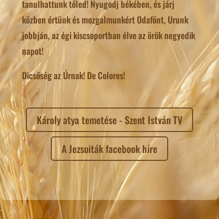
tanulhattunk tőled! Nyugodj békében, és járj
közben értünk és mozgalmunkért Odafönt, Urunk
jobbján, az égi kiscsoportban élve az örök negyedik
napot!
Dicsőség az Úrnak! De Colores!
Károly atya temetése - Szent István TV
A Jezsuiták facebook híre