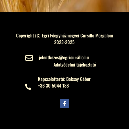
Copyright (C) Egri Főegyházmegyei Cursillo Mozgalom
2023-2025
jelentkezes@egricursillo.hu

Adatvédelmi tájékoztató
Kapcsolattartó: Baksay Gábor
+36 30 5044 188
