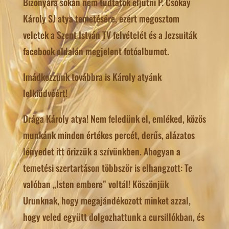
Bizonyára sokan nem tudtatok eljutni P. Csókay
Károly SJ atya temetésére, ezért megosztom
veletek a Szent István TV felvételét és a Jezsuiták
facebook oldalán megjelent fotóalbumot.
Imádkozzunk továbbra is Károly atyánk
lelkiüdvéért!
Drága Károly atya! Nem feledünk el, emléked, közös
munkánk minden értékes percét, derűs, alázatos
lényedet itt őrizzük a szívünkben. Ahogyan a
temetési szertartáson többször is elhangzott: Te
valóban „Isten embere” voltál! Köszönjük
Urunknak, hogy megajándékozott minket azzal,
hogy veled együtt dolgozhattunk a cursillókban, és