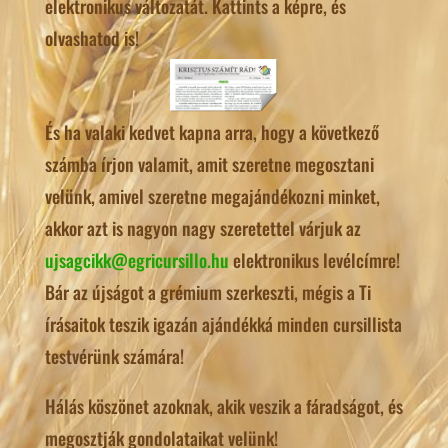
elektronikus változatát. Kattints a képre, és
olvashatod is!
És ha valaki kedvet kapna arra, hogy a következő
számba írjon valamit, amit szeretne megosztani
velünk, amivel szeretne megajándékozni minket,
akkor azt is nagyon nagy szeretettel várjuk az
ujsagcikk@egricursillo.hu
elektronikus levélcímre!
Bár az újságot a grémium szerkeszti, mégis a Ti
írásaitok teszik igazán ajándékká minden cursillista
testvérünk számára!
Hálás köszönet azoknak, akik veszik a fáradságot, és
megosztják gondolataikat velünk!