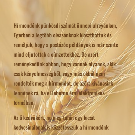
Hírmondónk pünkösdi számát ünnepi ulreyánkon,
Egerben a legtöbb olvasónknak kioszthattuk és
reméljük, hogy a postázós példányok is már szinte
mind eljutottak a címzettekhez. De azért
reménykedünk abban, hogy vannak olyanok, akik
csak kényelmességből, vagy más okból nem
rendelték meg a hírmondót, de azért kíváncsiak
lennének rá, ha el lehetne érni elektronikus
formában.
Az ő kedvükért, no meg talán egy kicsit
kedvcsinálónak is közzétesszük a hírmondónk