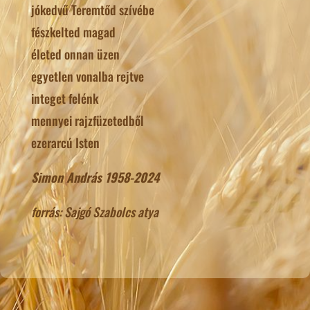
jókedvű Teremtőd szívébe
fészkelted magad
életed onnan üzen
egyetlen vonalba rejtve
integet felénk
mennyei rajzfüzetedből
ezerarcú Isten
Simon András 1958-2024
forrás: Sajgó Szabolcs atya