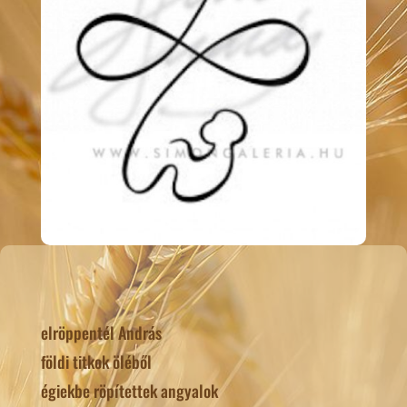
elröppentél András
földi titkok öléből
égiekbe röpítettek angyalok