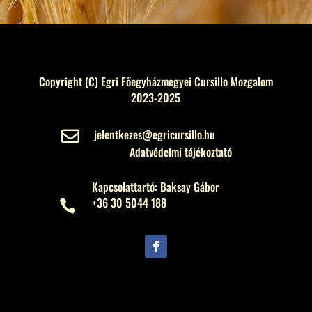
Copyright (C) Egri Főegyházmegyei Cursillo Mozgalom
2023-2025
jelentkezes@egricursillo.hu

Adatvédelmi tájékoztató
Kapcsolattartó: Baksay Gábor
+36 30 5044 188
