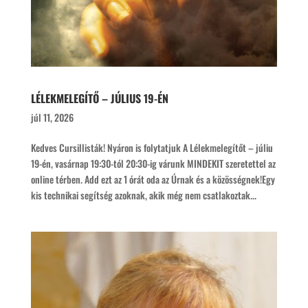
LÉLEKMELEGÍTŐ – JÚLIUS 19-ÉN
júl 11, 2026
Kedves Cursillisták! Nyáron is folytatjuk A Lélekmelegítőt – júliu
19-én, vasárnap 19:30-tól 20:30-ig várunk MINDEKIT szeretettel az
online térben. Add ezt az 1 órát oda az Úrnak és a közösségnek!Egy
kis technikai segítség azoknak, akik még nem csatlakoztak...