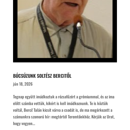
BÚCSÚZUNK SOLTÉSZ BERCITŐL
jún 18, 2026
Tegnap együtt imádkoztuk a rózsafűzért a grémiummal, és az ima
előtt számba vettük, kikért is kell imádkoznunk. Te is köztük
voltál, Berci! Talán kicsit várva a csodát is, de ma megérkezett a
számunkra szomorú hír: megtértél Teremtőnkhöz. Kérjük az Urat,
hogy vegyen...