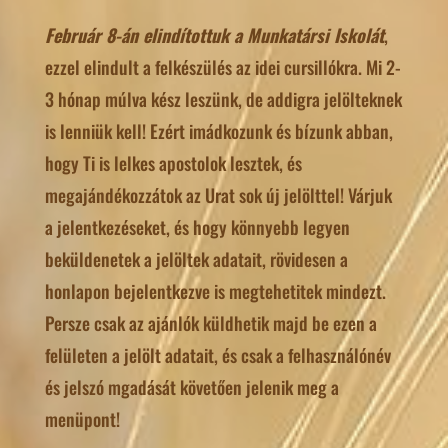
Február 8-án elindítottuk a Munkatársi Iskolát
,
ezzel elindult a felkészülés az idei cursillókra. Mi 2-
3 hónap múlva kész leszünk, de addigra jelölteknek
is lenniük kell! Ezért imádkozunk és bízunk abban,
hogy Ti is lelkes apostolok lesztek, és
megajándékozzátok az Urat sok új jelölttel! Várjuk
a jelentkezéseket, és hogy könnyebb legyen
beküldenetek a jelöltek adatait, rövidesen a
honlapon bejelentkezve is megtehetitek mindezt.
Persze csak az ajánlók küldhetik majd be ezen a
felületen a jelölt adatait, és csak a felhasználónév
és jelszó mgadását követően jelenik meg a
menüpont!