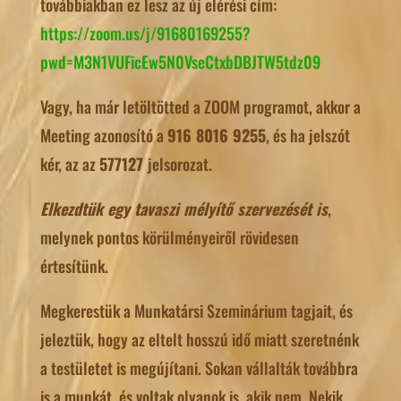
továbbiakban ez lesz az új elérési cím:
https://zoom.us/j/91680169255?
pwd=M3N1VUFicEw5N0VseCtxbDBJTW5tdz09
Vagy, ha már letöltötted a ZOOM programot, akkor a
Meeting azonosító a
916 8016 9255
, és ha jelszót
kér, az az
577127
jelsorozat.
Elkezdtük egy tavaszi mélyítő szervezését is
,
melynek pontos körülményeiről rövidesen
értesítünk.
Megkerestük a Munkatársi Szeminárium tagjait, és
jeleztük, hogy az eltelt hosszú idő miatt szeretnénk
a testületet is megújítani. Sokan vállalták továbbra
is a munkát, és voltak olyanok is, akik nem. Nekik