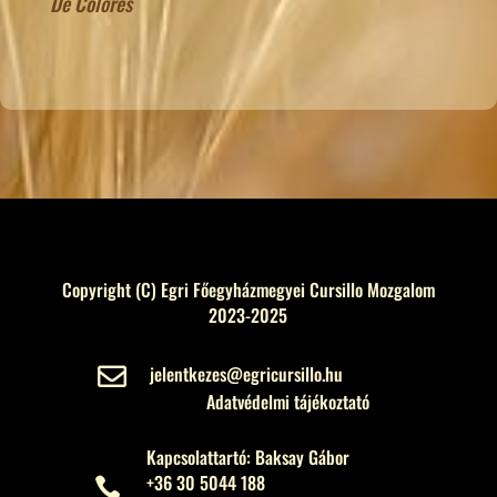
De Colores
Copyright (C) Egri Főegyházmegyei Cursillo Mozgalom
2023-2025
jelentkezes@egricursillo.hu

Adatvédelmi tájékoztató
Kapcsolattartó: Baksay Gábor
+36 30 5044 188
