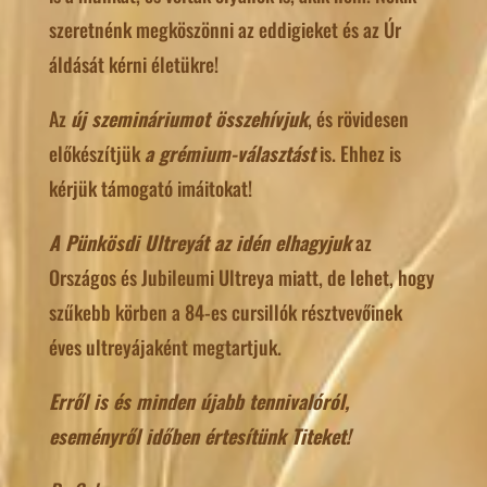
szeretnénk megköszönni az eddigieket és az Úr
áldását kérni életükre!
Az
új szemináriumot összehívjuk
, és rövidesen
előkészítjük
a grémium-választást
is. Ehhez is
kérjük támogató imáitokat!
A Pünkösdi Ultreyát az idén elhagyjuk
az
Országos és Jubileumi Ultreya miatt, de lehet, hogy
szűkebb körben a 84-es cursillók résztvevőinek
éves ultreyájaként megtartjuk.
Erről is és minden újabb tennivalóról,
eseményről időben értesítünk Titeket!