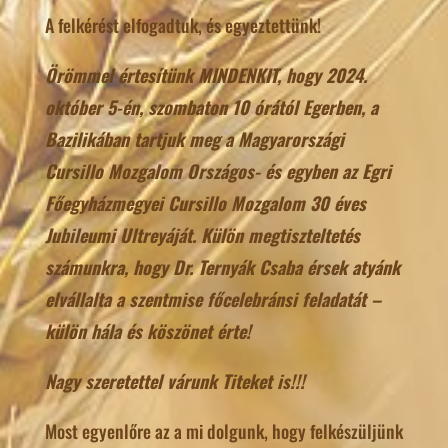
A felkérést elfogadtuk, és egyeztettünk!
Örömmel értesítünk MINDENKIT, hogy 2024.
október 5-én, szombaton 10 órától Egerben, a
Bazilikában tartjuk meg a Magyarországi
Cursillo Mozgalom Országos- és egyben az Egri
Főegyházmegyei Cursillo Mozgalom 30 éves
Jubileumi Ultreyáját. Külön megtiszteltetés
számunkra, hogy Dr. Ternyák Csaba érsek atyánk
elvállalta a szentmise főcelebránsi feladatát –
külön hála és köszönet érte!
Nagy szeretettel várunk Titeket is!!!
Most egyenlőre az a mi dolgunk, hogy felkészüljünk