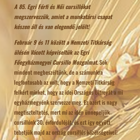
A 85. Egri Férfi és Női cursillókat
megszervezzük, amint a munkatársi csapat
készen áll és van elegendő jelölt!
Február 9 és 11 között a Nemzeti Titkárság
ülésén Vácott képviseltük az Egri
Főegyházmegyei Cursillo Mozgalmat.
Sok
mindent megbeszéltünk, de a számunkra
legfontosabb az volt, hogy a Nemzeti Titkárság
felkért minket, hogy az idei Országos Ultreyát a mi
egyházmegyénk szervezze meg. Ez azért is nagy
megtiszteltetés, mert mi az idén ünnepeljük
cursillónk 30. évfordulóját, és ezt így együtt
tehetjük majd az ország cursillós közösségeivel!