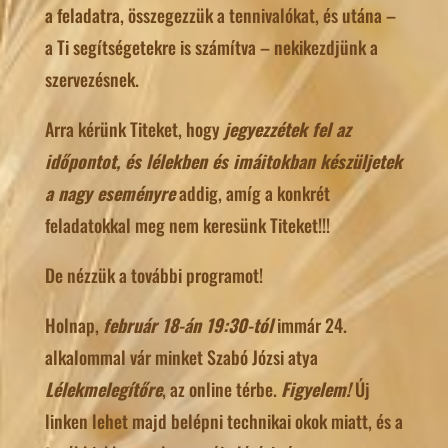
a feladatra, összegezzük a tennivalókat, és utána –
a Ti segítségetekre is számítva – nekikezdjünk a
szervezésnek.
Arra kérünk Titeket, hogy
jegyezzétek fel az
időpontot, és lélekben és imáitokban készüljetek
a nagy eseményre
addig, amíg a konkrét
feladatokkal meg nem keresünk Titeket!!!
De nézzük a további programot!
Holnap,
február 18-án 19:30-tól
immár 24.
alkalommal vár minket Szabó Józsi atya
Lélekmelegítőre
, az online térbe.
Figyelem!
Új
linken lehet majd belépni technikai okok miatt, és a