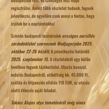
Budapesten lesz, és szükséges lesz majd
regisztrálni. Amint több részletet tudunk, fogunk
jelentkezni, de egyelőre csak annyi a fontos, hogy
írjátok be a naptárotokba!
Szintén budapesti testvéreink
országos cursillós
zarándoklatot szerveznek Medjugorjebe 2025.
október 22-26 között
. A jelentkezési határidő
2025. szeptember 15.
A részletekről egy külön
levélben fogunk tájékoztatni. Utazás busszal,
indulás Budapestről, utiköltség kb. 45.000 Ft,
szállás és félpanziós ellátás 110 EUR, az utazás
alatti étkezés saját feladat.
Takács Alajos atya temetéséről még nincs