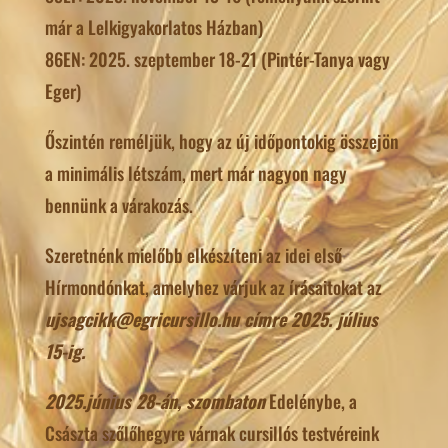
már a Lelkigyakorlatos Házban)
86EN: 2025. szeptember 18-21 (Pintér-Tanya vagy
Eger)
Őszintén reméljük, hogy az új időpontokig összejön
a minimális létszám, mert már nagyon nagy
bennünk a várakozás.
Szeretnénk mielőbb elkészíteni az idei első
Hírmondónkat, amelyhez várjuk az írásaitokat az
ujsagcikk@egricursillo.hu címre 2025. július
15-ig.
2025.június 28-án, szombaton
Edelénybe, a
Császta szőlőhegyre várnak cursillós testvéreink