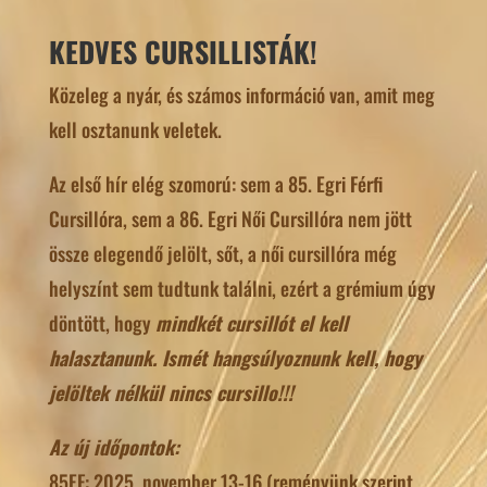
KEDVES CURSILLISTÁK!
Közeleg a nyár, és számos információ van, amit meg
kell osztanunk veletek.
Az első hír elég szomorú: sem a 85. Egri Férfi
Cursillóra, sem a 86. Egri Női Cursillóra nem jött
össze elegendő jelölt, sőt, a női cursillóra még
helyszínt sem tudtunk találni, ezért a grémium úgy
döntött, hogy
mindkét cursillót el kell
halasztanunk. Ismét hangsúlyoznunk kell, hogy
jelöltek nélkül nincs cursillo!!!
Az új időpontok:
85EF: 2025. november 13-16 (reményünk szerint