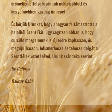
örömében eltelve kívánunk nektek áldott és
kegyelmekben gazdag ünnepet!
És kérjük Urunkat, hogy ahogyan feltámasztotta a
halálból Szent Fiát, úgy segítsen abban is, hogy
cursillo mozgalmunk is új erőre kaphasson, és
megújulhasson, felismerhesse és tehesse dolgát a
Szentlélek vezetésével, Urunk szándéka szerint.
De Colores
Baksay Gabi