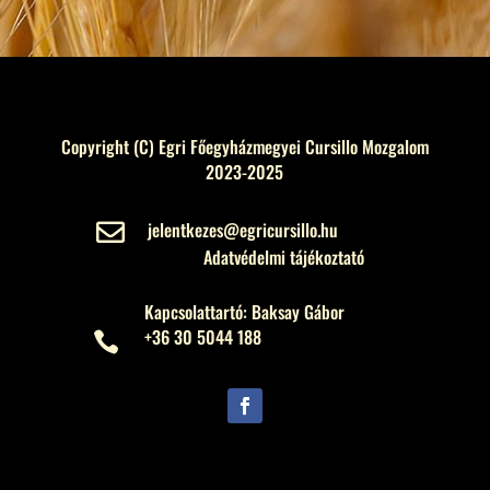
Copyright (C) Egri Főegyházmegyei Cursillo Mozgalom
2023-2025
jelentkezes@egricursillo.hu

Adatvédelmi tájékoztató
Kapcsolattartó: Baksay Gábor
+36 30 5044 188
