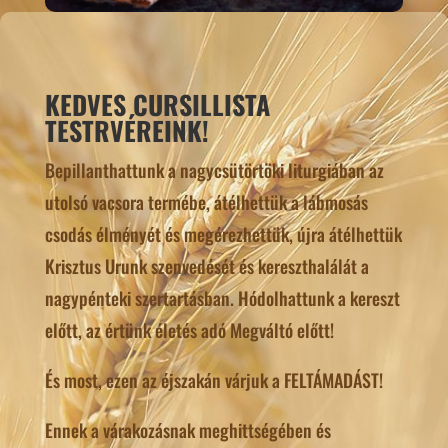
KEDVES CURSILLISTA
TESTRVÉREINK!
Bepillanthattunk a nagycsütörtöki liturgiában az
utolsó vacsora termébe, átélhettük a lábmosás
csodás élményét és megérezhettük, újra átélhettük
Krisztus Urunk szenvedését és kereszthalálát a
nagypénteki szertartásban. Hódolhattunk a kereszt
előtt, az értünk életés adó Megváltó előtt!
És most, ezen az éjszakán várjuk a FELTÁMADÁST!
Ennek a várakozásnak meghittségében és