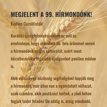
MEGJELENT A 99. HÍRMONDÓNK!
Kedves Cursillisták!
Korábbi újságfelmérésünknek az volt az
eredménye, hogy olvasóink kb. fele örömmel venné
a hírmondónk online változatát, ezért most
közzétesszük a legújabb újságunkat ponline módon
is.
Akik valamilyen közösség segítségével kapják meg
a hírmondót, már úton van a nyomtatott változat,
azok számára, akik postázást kértek, a jövő héten
fogjuk tudni feladni. De addig is, amíg mindenki,