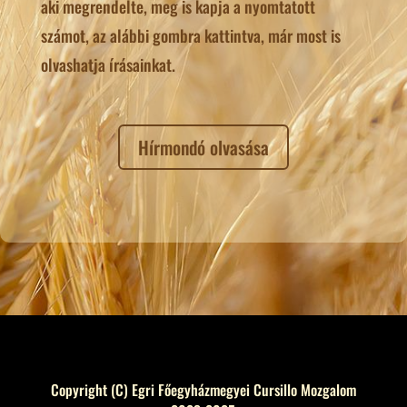
aki megrendelte, meg is kapja a nyomtatott
számot, az alábbi gombra kattintva, már most is
olvashatja írásainkat.
Hírmondó olvasása
Copyright (C) Egri Főegyházmegyei Cursillo Mozgalom