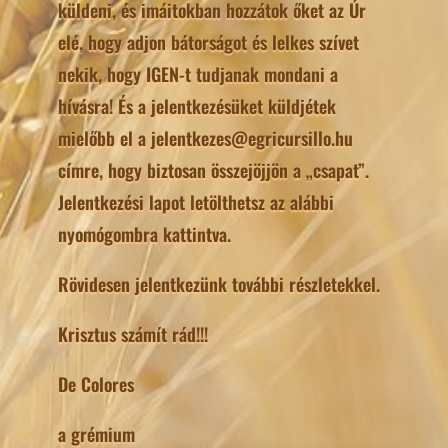
küldeni, és imáitokban hozzátok őket az Úr
elé, hogy adjon bátorságot és lelkes szívet
nekik, hogy IGEN-t tudjanak mondani a
hívásra! És a jelentkezésüket küldjétek
mielőbb el a jelentkezes@egricursillo.hu
címre, hogy biztosan összejöjjön a „csapat”.
Jelentkezési lapot letölthetsz az alábbi
nyomógombra kattintva.
Rövidesen jelentkezünk további részletekkel.
Krisztus számít rád!!!
De Colores
a grémium