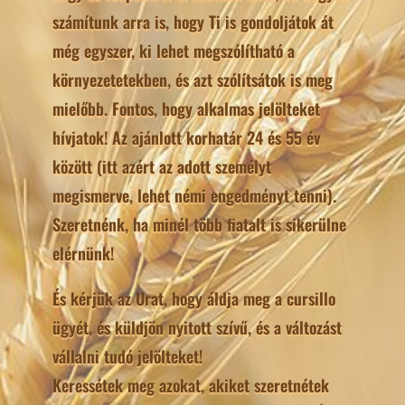
számítunk arra is, hogy Ti is gondoljátok át
még egyszer, ki lehet megszólítható a
környezetetekben, és azt szólítsátok is meg
mielőbb. Fontos, hogy alkalmas jelölteket
hívjatok! Az ajánlott korhatár 24 és 55 év
között (itt azért az adott személyt
megismerve, lehet némi engedményt tenni).
Szeretnénk, ha minél több fiatalt is sikerülne
elérnünk!
És kérjük az Urat, hogy áldja meg a cursillo
ügyét, és küldjön nyitott szívű, és a változást
vállalni tudó jelölteket!
Keressétek meg azokat, akiket szeretnétek