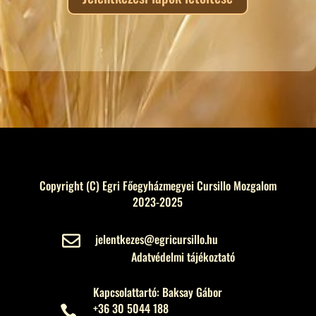
Copyright (C) Egri Főegyházmegyei Cursillo Mozgalom
2023-2025
jelentkezes@egricursillo.hu

Adatvédelmi tájékoztató
Kapcsolattartó: Baksay Gábor
+36 30 5044 188
