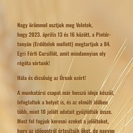
Nagy örömmel osztjuk meg Veletek,
hogy 2023. április 13 és 16 között, a Pintér-
tanyán (Erdőtelek mellett) megtartjuk a 84.
Egri Férfi Cursillót, amit mindannyian oly
régóta vártunk!
Hála és dicsőség az Úrnak ezért!
A munkatársi csapat már hosszú ideje készül,
lefoglaltuk a helyet is, és az elmúlt időben
több, mint 10 jelölt adatait gyűjtöttük össze.
Most fel fogjuk keresni ezeket a jelölteket,
hogy az időpontról értesítsük őket, de nagyon